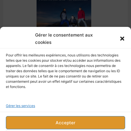
Gérer le consentement aux
cookies
Découvrez cet outil :
Pour offrir les meilleures expériences, nous utilisons des technologies
telles que les cookies pour stocker et/ou accéder aux informations des
appareils. Le fait de consentir à ces technologies nous permettra de
traiter des données telles que le comportement de navigation ou les ID
Comment transformer le temps en allié
uniques sur ce site. Le fait de ne pas consentir ou de retirer son
Comment renforcer votre efficacité
consentement peut avoir un effet négatif sur certaines caractéristiques
et fonctions.
Comment planifier vos étapes
Comment utiliser vos acquis
Gérer les services
Comment garder votre motivation
Accepter