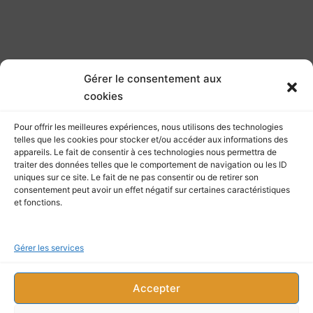
Gérer le consentement aux
Retrouvez d'autres
cookies
ressources sur dimension-
Phoenix
Pour offrir les meilleures expériences, nous utilisons des technologies
telles que les cookies pour stocker et/ou accéder aux informations des
appareils. Le fait de consentir à ces technologies nous permettra de
traiter des données telles que le comportement de navigation ou les ID
uniques sur ce site. Le fait de ne pas consentir ou de retirer son
consentement peut avoir un effet négatif sur certaines caractéristiques
sans oublier
ma chaîne
et fonctions.
Youtube
Gérer les services
Accepter