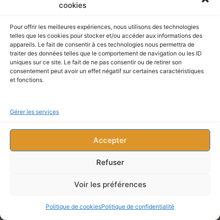
cookies
A très bientôt 🙂 !
Pour offrir les meilleures expériences, nous utilisons des technologies
telles que les cookies pour stocker et/ou accéder aux informations des
appareils. Le fait de consentir à ces technologies nous permettra de
traiter des données telles que le comportement de navigation ou les ID
uniques sur ce site. Le fait de ne pas consentir ou de retirer son
consentement peut avoir un effet négatif sur certaines caractéristiques
et fonctions.
Cette page a été vu : 34 fois
Gérer les services
0
Tweetez
Partagez
Épingle
Partagez
PARTAGES
Accepter
Refuser
Copyright © 2016-2026 Dimension Phoenix |
Politique de confidentialité
Contact
Politique de cookies (UE)
Voir les préférences
Conditions générales de vente
Politique de cookies
Politique de confidentialité