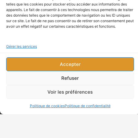
telles que les cookies pour stocker et/ou accéder aux informations des
appareils. Le fait de consentir à ces technologies nous permettra de traiter
La Dryada Jessica
des données telles que le comportement de navigation ou les ID uniques
sur ce site. Le fait de ne pas consentir ou de retirer son consentement peut
13/09/2013
avoir un effet négatif sur certaines caractéristiques et fonctions.
Bonsoir Hélène ,
Gérer les services
Quel beau poème émouvant que tu partages
avec nous … ainsi qu’une belle leçon de Vie …
Accepter
Etre actif dans un milieu hospitalier requière
des traits de caractère qui ne sont pas donnés
Refuser
à tout un chacun , il me semble … Il faut savoir
Voir les préférences
être humain tout en se blindant pour ne pas
sans arrêt se laisser submerger par l’émotion …
Politique de cookies
Politique de confidentialité
Est-ce que je le définis plus ou moins bien ?
Les personnes handicapées , invalides , faibles
ont eux aussi leur place en ce monde , mais