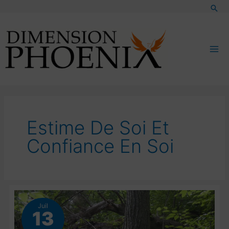
Aller
Rec
au
contenu
Estime De Soi Et
Confiance En Soi
Juil
13