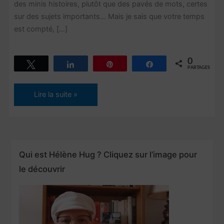
des minis histoires, plutôt que des pavés de mots, certes
sur des sujets importants… Mais je sais que votre temps
est compté, […]
0
Tweetez
Partagez
Épingle
Partagez
PARTAGES
Résilience
Lire la suite »
et
autres
gâteries
Qui est Hélène Hug ? Cliquez sur l’image pour
le découvrir