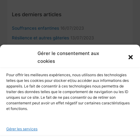
Les derniers articles
Souffrances enfantines
16/07/2023
Résilience et autres gâteries
13/07/2023
Kintsugi et la résilience humaine
12/09/2022
Gérer le consentement aux
L’importance de la reconnaissance d’autrui pour les
cookies
auteurs
11/09/2022
Comment comprendre autrui en se comprenant soi-
Pour offrir les meilleures expériences, nous utilisons des technologies
telles que les cookies pour stocker et/ou accéder aux informations des
même
02/06/2022
appareils. Le fait de consentir à ces technologies nous permettra de
traiter des données telles que le comportement de navigation ou les ID
uniques sur ce site. Le fait de ne pas consentir ou de retirer son
consentement peut avoir un effet négatif sur certaines caractéristiques
Je recherche
et fonctions.
R
Gérer les services
e
c