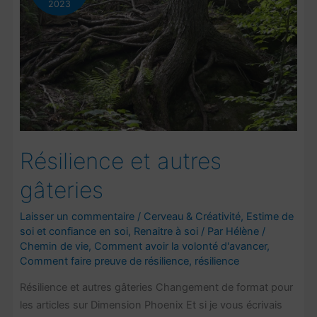
2023
Résilience et autres
gâteries
Laisser un commentaire
/
Cerveau & Créativité
,
Estime de
soi et confiance en soi
,
Renaitre à soi
/ Par
Hélène
/
Chemin de vie
,
Comment avoir la volonté d'avancer
,
Comment faire preuve de résilience
,
résilience
Résilience et autres gâteries Changement de format pour
les articles sur Dimension Phoenix Et si je vous écrivais