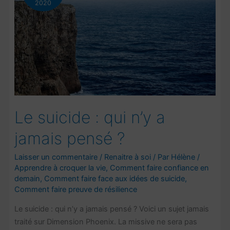
2020
Le suicide : qui n’y a
jamais pensé ?
Laisser un commentaire
/
Renaitre à soi
/ Par
Hélène
/
Apprendre à croquer la vie
,
Comment faire confiance en
demain
,
Comment faire face aux idées de suicide
,
Comment faire preuve de résilience
Le suicide : qui n’y a jamais pensé ? Voici un sujet jamais
traité sur Dimension Phoenix. La missive ne sera pas