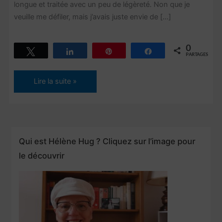
longue et traitée avec un peu de légèreté. Non que je
veuille me défiler, mais j’avais juste envie de […]
0
Tweetez
Partagez
Épingle
Partagez
PARTAGES
Le
Lire la suite »
suicide
:
qui
n’y
Qui est Hélène Hug ? Cliquez sur l’image pour
a
le découvrir
jamais
pensé
?