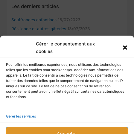
Les derniers articles
Souffrances enfantines
16/07/2023
Résilience et autres gâteries
13/07/2023
Kintsugi et la résilience humaine
12/09/2022
Gérer le consentement aux
L’importance de la reconnaissance d’autrui pour les
cookies
auteurs
11/09/2022
Comment comprendre autrui en se comprenant soi-
Pour offrir les meilleures expériences, nous utilisons des technologies
telles que les cookies pour stocker et/ou accéder aux informations des
même
02/06/2022
appareils. Le fait de consentir à ces technologies nous permettra de
traiter des données telles que le comportement de navigation ou les ID
uniques sur ce site. Le fait de ne pas consentir ou de retirer son
consentement peut avoir un effet négatif sur certaines caractéristiques
Je recherche
et fonctions.
R
Gérer les services
e
c
Accepter
h