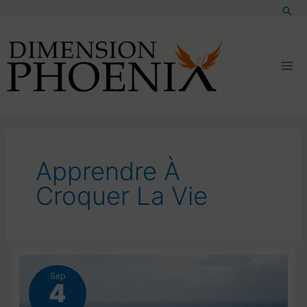
Aller
Rec
au
contenu
Apprendre À
Croquer La Vie
Sep
4