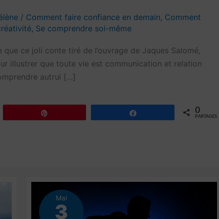
élène
/
Comment faire confiance en demain
,
Comment
réativité
,
Se comprendre soi-même
ue ce joli conte tiré de l’ouvrage de Jaques Salomé,
ur illustrer que toute vie est communication et relation
comprendre autrui […]
0
Épingle
Partagez
PARTAGES
Mai
3