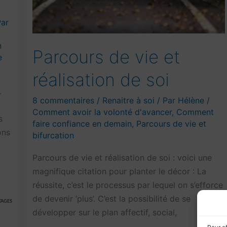
Par
n
Parcours de vie et
e
réalisation de soi
.
8 commentaires
/
Renaitre à soi
/ Par
Hélène
/
Comment avoir la volonté d'avancer
,
Comment
s
faire confiance en demain
,
Parcours de vie et
ons
bifurcation
Parcours de vie et réalisation de soi : voici une
magnifique citation pour planter le décor : La
réussite, c’est le processus par lequel on s’efforce
de devenir ‘plus’. C’est la possibilité de se
TAGES
développer sur le plan affectif, social,