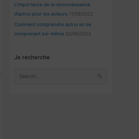
L’importance de la reconnaissance
d’autrui pour les auteurs
11/09/2022
Comment comprendre autrui en se
comprenant soi-même
02/06/2022
Je recherche
R
e
c
h
e
r
c
h