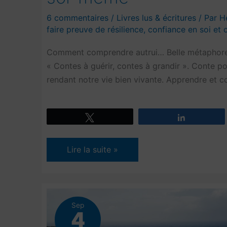
6 commentaires
/
Livres lus & écritures
/ Par
H
faire preuve de résilience
,
confiance en soi et c
Comment comprendre autrui… Belle métaphore q
« Contes à guérir, contes à grandir ». Conte po
rendant notre vie bien vivante. Apprendre et 
Tweetez
Partagez
Comment
Lire la suite »
comprendre
autrui
en
se
Sep
4
comprenant