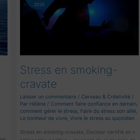
2020
Stress en smoking-
cravate
Laisser un commentaire
/
Cerveau & Créativité
/
Par
Hélène
/
Comment faire confiance en demain
,
comment gérer le stress
,
Faire du stress son allié
,
Le bonheur de vivre
,
Vivre le stress au quotidien
e
Stress en smoking-cravate, Docteur certifié en «
jet