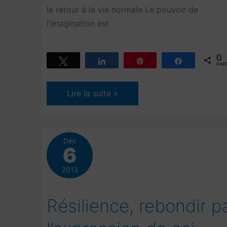
le retour à la vie normale Le pouvoir de
l’imagination est
0
Tweetez
Partagez
Épingle
Partagez
PAR
Comment
Lire la suite »
gérer
l’incertitude
en
Déc
temps
6
de
2013
confinement
Résilience, rebondir p