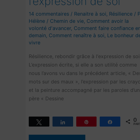
l’expression de soi
14 commentaires
/
Renaitre à soi
,
Résilience
/ 
Hélène
/
Chemin de vie
,
Comment avoir la
volonté d'avancer
,
Comment faire confiance e
demain
,
Comment renaître à soi
,
Le bonheur d
vivre
Résilience, rebondir grâce à l‘expression de soi
L’expression écrite, si elle a son utilité comme
nous l’avons vu dans le précédent article, « De
mots sur des maux », l’expression par les cray
et la peinture accompagné par les paroles d’un
père « Dessine
0
Tweetez
Partagez
Épingle
Partagez
PAR