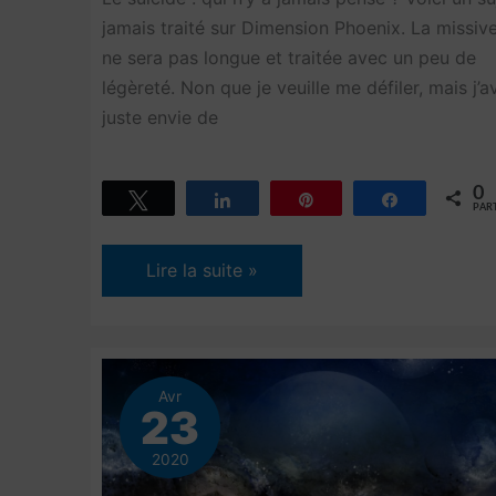
jamais traité sur Dimension Phoenix. La missiv
ne sera pas longue et traitée avec un peu de
légèreté. Non que je veuille me défiler, mais j’a
juste envie de
0
Tweetez
Partagez
Épingle
Partagez
PAR
Le
Lire la suite »
suicide
:
qui
n’y
Avr
23
a
jamais
2020
pensé