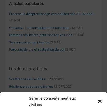
Articles populaires
Processus d’apprentissage des adultes des 37-97 ans
(6 145)
Conseils : Les conseilleurs ne sont pas…
(3 731)
Femmes résilientes pour inspirer vos vies
(3 104)
Se construire une identité
(3 046)
Parcours de vie et réalisation de soi
(2 904)
Les derniers articles
Souffrances enfantines
16/07/2023
Résilience et autres gâteries
13/07/2023
Kintsugi et la résilience humaine
12/09/2022
Gérer le consentement aux
L’importance de la reconnaissance d’autrui pour les
cookies