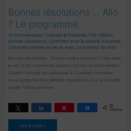
Bonnes résolutions … Allo
? Le programme…
14 commentaires
/
Cerveau & Créativité
/ Par
Hélène
/
bonnes résolutions
,
Comment avoir la volonté d'avancer
,
Comment prendre sa vie en main
,
Le bonheur de vivre
Bonnes résolutions… Nous y voilà à nouveau ! C’est beau
la vie ! C’est comme les saisons, ça s’en va et ça revient…
Claude François est passé par là. Combien sommes-
nous à prendre d’excellentes résolutions pour la nouvelle
année ? Nous sommes
0
Tweetez
Partagez
Épingle
Partagez
PARTAGES
Bonnes
Lire la suite »