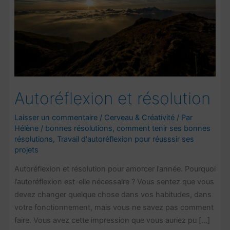
Autoréflexion et résolution
Laisser un commentaire
/
Cerveau & Créativité
/ Par
Hélène
/
bonnes résolutions
,
comment tenir ses bonnes
résolutions
,
Travail d'autoréflexion pour réusssir ses
projets
Autoréflexion et résolution pour amorcer l’année. Pourquoi
l’autoréflexion est-elle nécessaire ? Vous sentez que vous
devez changer quelque chose dans vos habitudes, dans
votre fonctionnement, mais vous ne savez pas comment
faire. Vous avez cette impression que vous auriez pu […]