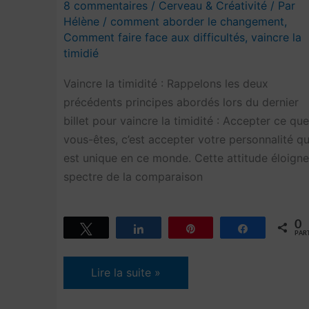
8 commentaires
/
Cerveau & Créativité
/ Par
Hélène
/
comment aborder le changement
,
Comment faire face aux difficultés
,
vaincre la
timidié
Vaincre la timidité : Rappelons les deux
précédents principes abordés lors du dernier
billet pour vaincre la timidité : Accepter ce que
vous-êtes, c’est accepter votre personnalité qu
est unique en ce monde. Cette attitude éloigne
spectre de la comparaison
0
Tweetez
Partagez
Épingle
Partagez
PAR
Vaincre
Lire la suite »
la
timidité