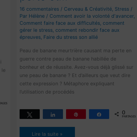
16 commentaires
/
Cerveau & Créativité
,
Stress
/
Par
Hélène
/
Comment avoir la volonté d'avancer
,
Comment faire face aux difficultés
,
comment
gérer le stress
,
comment rebondir face aux
épreuves
,
Faire du stress son allié
Peau de banane meurtrière causant ma perte en
guerre contre peau de banane habillée de
i
bonheur et de réussite. Avez-vous déjà glissé sur
 le
une peau de banane ? Et d’ailleurs que veut dire
cette expression ? Métaphore expliquant
l’utilisation de procédés
TAGES
0
Tweetez
Partagez
Épingle
Partagez
PARTAGES
Peau
Lire la suite »