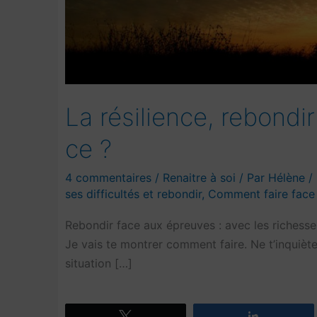
La résilience, rebondi
ce ?
4 commentaires
/
Renaitre à soi
/ Par
Hélène
/
ses difficultés et rebondir
,
Comment faire face 
Rebondir face aux épreuves : avec les richesses 
Je vais te montrer comment faire. Ne t’inquièt
situation […]
Tweetez
Partagez