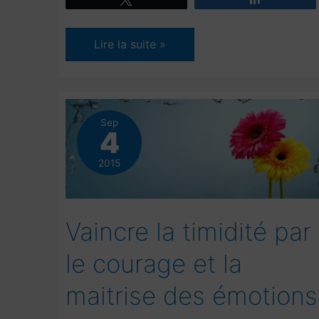
La
Lire la suite »
résilience,
rebondir
face
aux
Sep
4
épreuves,
qu’est-
2015
ce
?
Vaincre la timidité par
le courage et la
maitrise des émotions