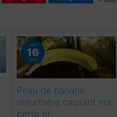
PARTAGES
Juin
16
2014
Peau de banane
meurtrière causant ma
perte et…