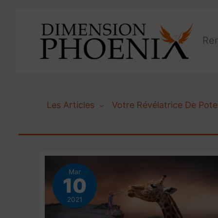
Aller
au
contenu
Ren
Les Articles
Votre Révélatrice De Pote
Mar
10
2021