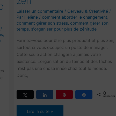
zen
e
Laisser un commentaire
/
Cerveau & Créativité
/
Par
Hélène
/
comment aborder le changement
,
comment gérer son stress
,
comment gérer son
/
temps
,
s'organiser pour plus de zénitude
us
,
r
Formez-vous pour être plus productif et plus zen,
surtout si vous occupez un poste de manager.
Cette seule action changera à jamais votre
existence. L’organisation du temps et des tâches
n’est pas une chose innée chez tout le monde.
es
Donc,
re
0
Tweetez
Partagez
Épingle
Partagez
PARTAGES
Formez-
Lire la suite »