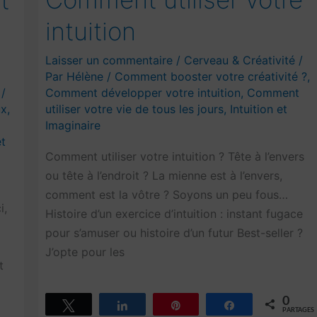
intuition
Laisser un commentaire
/
Cerveau & Créativité
/
Par
Hélène
/
Comment booster votre créativité ?
,
/
Comment développer votre intuition
,
Comment
ux
,
utiliser votre vie de tous les jours
,
Intuition et
Imaginaire
et
Comment utiliser votre intuition ? Tête à l’envers
ou tête à l’endroit ? La mienne est à l’envers,
comment est la vôtre ? Soyons un peu fous…
i,
Histoire d’un exercice d’intuition : instant fugace
pour s’amuser ou histoire d’un futur Best-seller ?
J’opte pour les
t
0
Tweetez
Partagez
Épingle
Partagez
PARTAGES